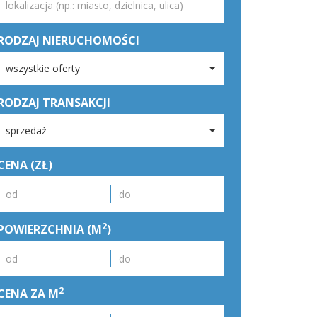
RODZAJ NIERUCHOMOŚCI
wszystkie oferty
RODZAJ TRANSAKCJI
sprzedaż
CENA (ZŁ)
2
POWIERZCHNIA (M
)
2
CENA ZA M