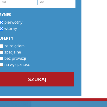
RYNEK
pierwotny
wtórny
OFERTY
ze zdjęciem
specjalne
bez prowizji
na wyłączność