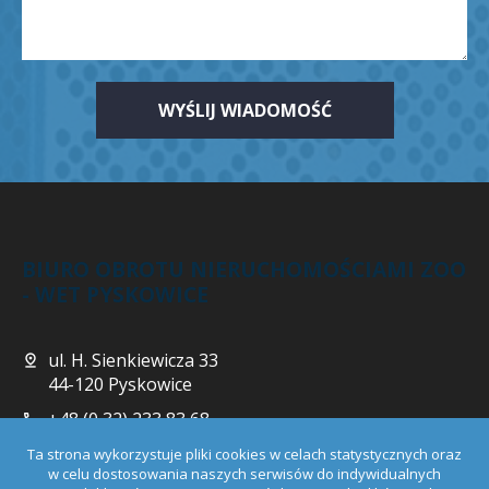
BIURO OBROTU NIERUCHOMOŚCIAMI ZOO
- WET PYSKOWICE
ul. H. Sienkiewicza 33
44-120 Pyskowice
+48 (0 32) 233 83 68
+48 605 623 700
Ta strona wykorzystuje pliki cookies w celach statystycznych oraz
w celu dostosowania naszych serwisów do indywidualnych
biuro@jangrot-nieruchomosci.pl