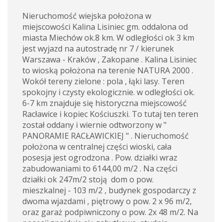
Nieruchomość wiejska położona w
miejscowości Kalina Lisiniec gm. oddalona od
miasta Miechów ok.8 km. W odległości ok 3 km
jest wyjazd na autostradę nr 7 / kierunek
Warszawa - Kraków , Zakopane . Kalina Lisiniec
to wioską położona na terenie NATURA 2000 .
Wokół tereny zielone : pola , łąki lasy. Teren
spokojny i czysty ekologicznie. w odległości ok.
6-7 km znajduje się historyczna miejscowość
Racławice i kopiec Kościuszki. To tutaj ten teren
został oddany i wiernie odtworzony w "
PANORAMIE RACŁAWICKIEJ " . Nieruchomość
położona w centralnej części wioski, cała
posesja jest ogrodzona . Pow. działki wraz
zabudowaniami to 6144,00 m/2 . Na części
działki ok 247m/2 stoją dom o pow.
mieszkalnej - 103 m/2 , budynek gospodarczy z
dwoma wjazdami , piętrowy o pow. 2 x 96 m/2,
oraz garaż podpiwniczony o pow. 2x 48 m/2. Na