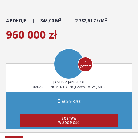
2
2
4 POKOJE
345,00 M
2 782,61 ZŁ/M
960 000 zł
4
OFERT
JANUSZ JANGROT
MANAGER - NUMER LICENCJI ZAWODOWEJ 5839
605623700
ZOSTAW
WIADOMOŚĆ