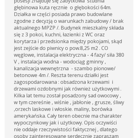
posesji znajduje się zabytkowa studnia
głębinowa kuta ręcznie o głębokości 64m.
Działka w części posiada prawo budowlane
zgodne z decyzją o warunkach zabudowy / brak
aktualnego MPZP /. Budynek mieszkalny składa
się z 3 pokoi, kuchni, łazienki z WC oraz
korytarza i przedsionka między pokojami, skąd
jest zejście do piwnicy o pow.8,25 m2 . CO
węglowe, instalacja elektryczna - 4 fazy/ siła 380
V , instalacja wodna - wodociąg gminny ,
kanalizacja wewnętrzna - szambo pionowe/
betonowe 4m /. Reszta terenu działki jest
zagospodarowana : obsadzona krzewami i
drzewami ozdobnymi jak również użytkowymi .
Kilka lat temu został posadzony sad owocowy ,
w tym czereśnie , wiśnie , jabłonie , grusze, śliwy
,orzech laskowe i włoskie. maliny, borówka
amerykańska. Cały teren obecnie ma charakter
wypoczynkowy jak i użytkowy. Opis oczywiści
nie oddaje rzeczywistości faktycznej , dlatego
osoby zainteresowane serdecznie zapraszam